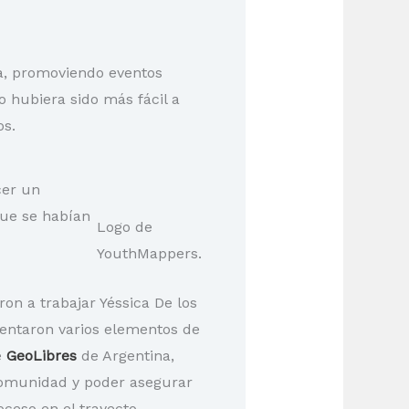
, promoviendo eventos
o hubiera sido más fácil a
os.
cer un
que se habían
Logo de
YouthMappers.
on a trabajar Yéssica De los
mentaron varios elementos de
e
GeoLibres
de Argentina,
 comunidad y poder asegurar
ceso en el trayecto.