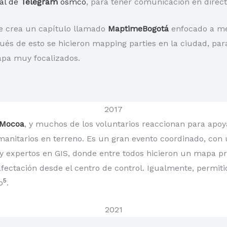
al de
Telegram
osmco
, para tener comunicación en direct
e crea un capítulo llamado
MaptimeBogotá
enfocado a me
és de esto se hicieron mapping parties en la ciudad, par
apa muy focalizados.
2017
Mocoa
, y muchos de los voluntarios reaccionan para apo
anitarios en terreno. Es un gran evento coordinado, con u
y expertos en GIS, donde entre todos hicieron un mapa p
 afectación desde el centro de control. Igualmente, permit
5
o
.
2021