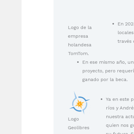
En 202
Logo de la
locales
empresa
través 
holandesa
TomTom.
En ese mismo año, u
proyecto, pero requerí
ganado por la beca.
Ya en este 
ríos y Andr
nuestra actu
Logo
quien nos g
Geolibres
su futuro. S