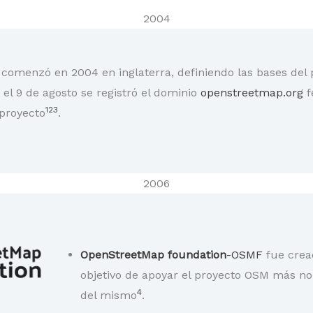
2004
comenzó en 2004 en inglaterra, definiendo las bases del 
el 9 de agosto se registró el dominio
openstreetmap.org
f
1
2
3
 proyecto
.
2006
OpenStreetMap foundation
-OSMF
fue cread
objetivo de apoyar el proyecto OSM más no 
4
del mismo
.