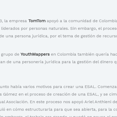
3, la empresa
TomTom
apoyó a la comunidad de Colombia
 liderados por personas naturales. Sin embargo, el proces
de una persona jurídica, por el tema de gestión de recurs
n grupo de
YouthMappers
en Colombia también quería ha
an de una personería jurídica para la gestión del dinero 
punto había varios motivos para crear una ESAL. Comenzar
és Gómez en el proceso de creación de una ESAL, y se ci
al Asociación. En este proceso nos apoyó Ariel Anthieni d
uió en cómo estructurarla para que sea abierta, para la
in embargo, el trabajo era grande, y quedó en pausa el pro