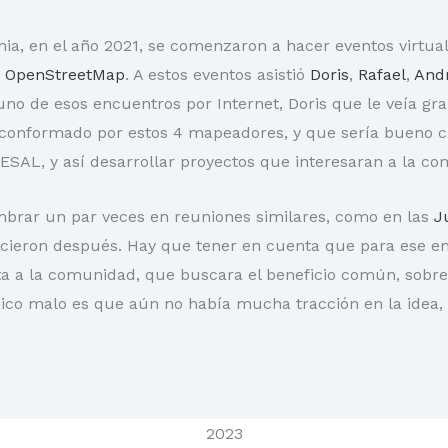
a, en el año 2021, se comenzaron a hacer eventos virtual
e OpenStreetMap
. A estos eventos asistió
Doris
,
Rafael
,
And
no de esos encuentros por Internet, Doris que le veía gra
 conformado por estos 4 mapeadores, y que sería bueno c
ESAL, y así desarrollar proyectos que interesaran a la c
ombrar un par veces en reuniones similares, como en las
J
icieron después. Hay que tener en cuenta que para ese e
a a la comunidad, que buscara el beneficio común, sobre
co malo es que aún no había mucha tracción en la idea, p
2023