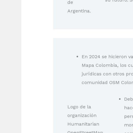
de
Argentina.
En 2024 se hicieron v
Mapa Colombia, los cua
jurídicas con otros p
comunidad OSM Colomb
Deb
Logo de la
hac
organización
per
Humanitarian
mon
OpenStreetMap