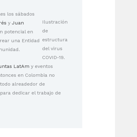
es los sábados
Ilustración
rés
y
Juan
de
n potencial en
estructura
rear una Entidad
del virus
omunidad.
COVID-19.
untas LatAm
y eventos
ntonces en Colombia no
todo alreadedor de
ara dedicar el trabajo de